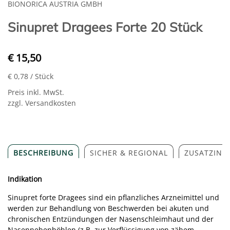
BIONORICA AUSTRIA GMBH
Sinupret Dragees Forte 20 Stück
€ 15,50
€ 0,78
/ Stück
Preis inkl. MwSt.
zzgl. Versandkosten
BESCHREIBUNG
SICHER & REGIONAL
ZUSATZINF
Indikation
Sinupret forte Dragees sind ein pflanzliches Arzneimittel und
werden zur Behandlung von Beschwerden bei akuten und
chronischen Entzündungen der Nasenschleimhaut und der
Nasennebenhöhlen (z.B. zur Verflüssigung von zähem