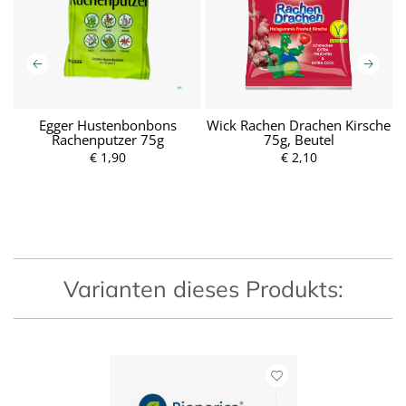
l
Egger Hustenbonbons
Wick Rachen Drachen Kirsche
W
Rachenputzer 75g
75g, Beutel
€ 1,90
P
€ 2,10
P
r
r
e
e
i
i
s
s
Varianten dieses Produkts: