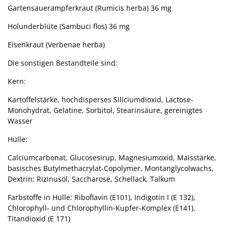
Gartensauerampferkraut (Rumicis herba) 36 mg
Holunderblüte (Sambuci flos) 36 mg
Eisenkraut (Verbenae herba)
Die sonstigen Bestandteile sind:
Kern:
Kartoffelstärke, hochdisperses Siliciumdioxid, Lactose-
Monohydrat, Gelatine, Sorbitol, Stearinsäure, gereinigtes
Wasser
Hülle:
Calciumcarbonat, Glucosesirup, Magnesiumoxid, Maisstärke,
basisches Butylmethacrylat-Copolymer, Montanglycolwachs,
Dextrin; Rizinusöl, Saccharose, Schellack, Talkum
Farbstoffe in Hülle: Riboflavin (E101), Indigotin I (E 132),
Chlorophyll- und Chlorophyllin-Kupfer-Komplex (E141),
Titandioxid (E 171)