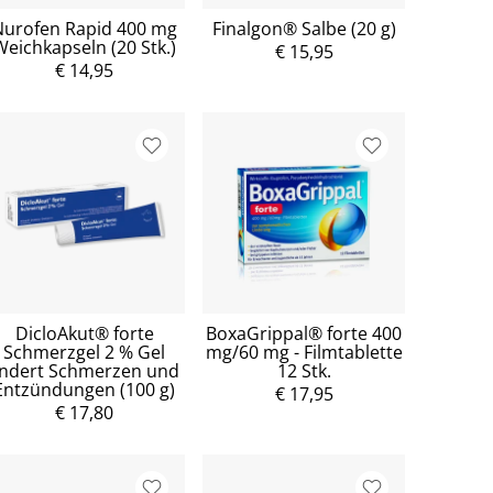
Nurofen Rapid 400 mg
Finalgon® Salbe (20 g)
Weichkapseln (20 Stk.)
€ 15,95
€ 14,95
DicloAkut® forte
BoxaGrippal® forte 400
Schmerzgel 2 % Gel
mg/60 mg - Filmtablette
indert Schmerzen und
12 Stk.
Entzündungen (100 g)
€ 17,95
€ 17,80