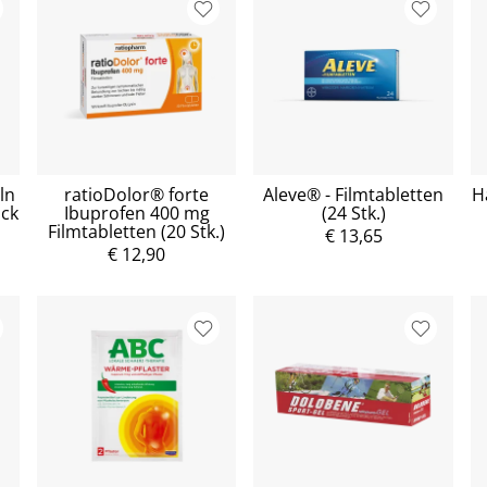
ln
ratioDolor® forte
Aleve® - Filmtabletten
H
ück
Ibuprofen 400 mg
(24 Stk.)
Filmtabletten (20 Stk.)
€ 13,65
€ 12,90