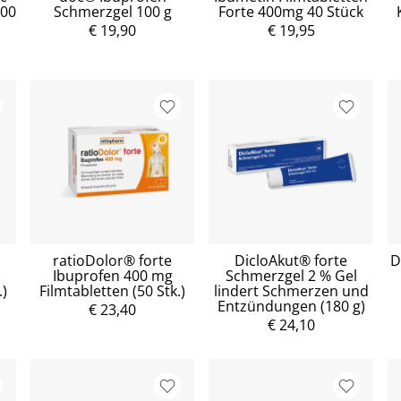
100
Schmerzgel 100 g
Forte 400mg 40 Stück
€ 19,90
€ 19,95
ratioDolor® forte
DicloAkut® forte
D
Ibuprofen 400 mg
Schmerzgel 2 % Gel
.)
Filmtabletten (50 Stk.)
lindert Schmerzen und
Entzündungen (180 g)
€ 23,40
€ 24,10