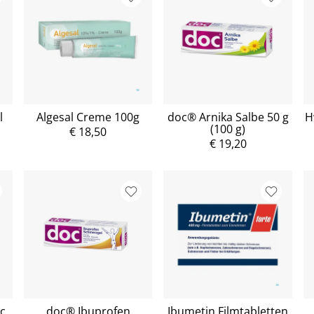
l
Algesal Creme 100g
doc® Arnika Salbe 50 g
H
(100 g)
€ 18,50
€ 19,20
c
doc® Ibuprofen
Ibumetin Filmtabletten