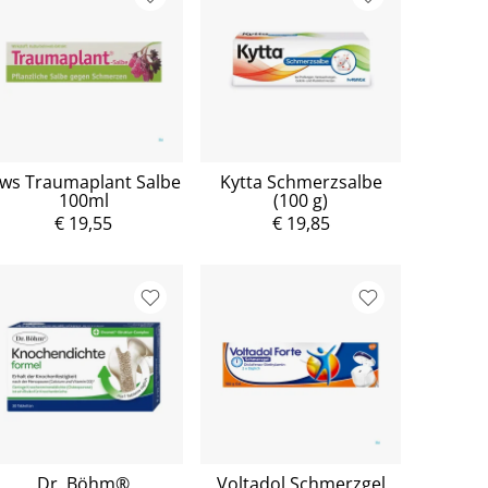
ws Traumaplant Salbe
Kytta Schmerzsalbe
100ml
(100 g)
€ 19,55
€ 19,85
Dr. Böhm®
Voltadol Schmerzgel