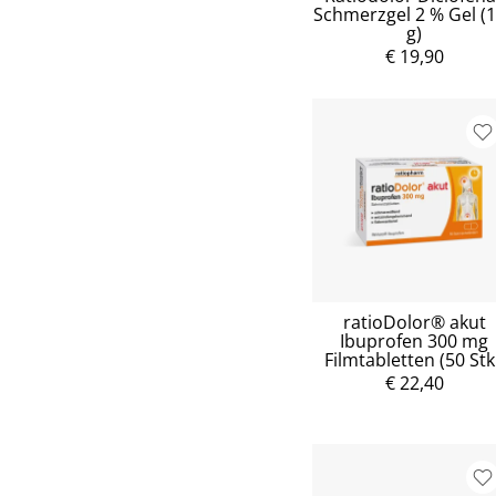
Schmerzgel 2 % Gel (
g)
€ 19,90
ratioDolor® akut
Ibuprofen 300 mg
Filmtabletten (50 Stk
€ 22,40