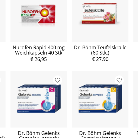
e
Nurofen Rapid 400 mg
Dr. Böhm Teufelskralle
Weichkapseln 40 Stk
(60 Stk.)
€ 26,95
€ 27,90
Dr. Böhm Gelenks
Dr. Böhm Gelenks