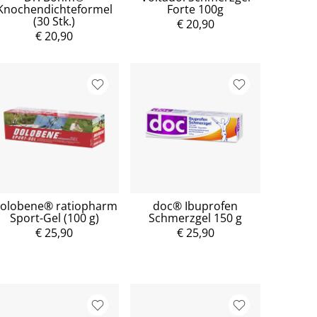
Knochendichteformel
Forte 100g
(30 Stk.)
€ 20,90
€ 20,90
olobene® ratiopharm
doc® Ibuprofen
Sport-Gel (100 g)
Schmerzgel 150 g
€ 25,90
€ 25,90