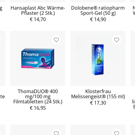
ng
Hansaplast Abc Wärme-
Dolobene® ratiopharm
Pflaster (2 Stk.)
Sport-Gel (50 g)
€ 14,70
€ 14,90
ThomaDUO® 400
Klosterfrau
tte
mg/100 mg
Melissengeist® (155 ml)
Filmtabletten (24 Stk.)
l
€ 17,30
€ 16,95