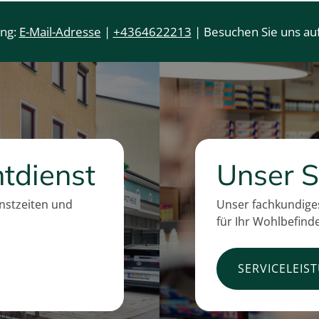
ung:
E-Mail-Adresse
|
+4364622213
| Besuchen Sie uns auf
tdienst
Unser S
enstzeiten und
Unser fachkundiges
für Ihr Wohlbefind
SERVICELEIS