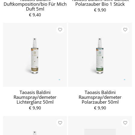
Duftkomposition/bio Für Mich
Polarzauber Bio 1 Stück
Duft 5ml
€ 9,90
€ 9,40
Taoasis Baldini
Taoasis Baldini
Raumspray/demeter
Raumspray/demeter
Lichterglanz 50ml
Polarzauber 50ml
€ 9,90
€ 9,90