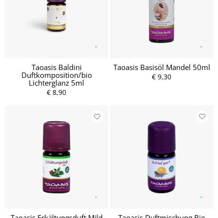
Taoasis Baldini
Taoasis Basisöl Mandel 50ml
Duftkomposition/bio
€ 9,30
Lichterglanz 5ml
€ 8,90
Taoasis Erkältungsduft Mild
Taoasis Duftmischung Bio