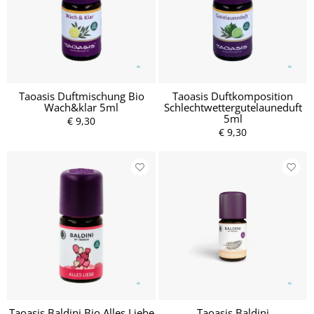
Taoasis Duftmischung Bio
Taoasis Duftkomposition
Wach&klar 5ml
Schlechtwettergutelauneduft
5ml
€ 9,30
€ 9,30
Taoasis Baldini Bio Alles Liebe
Taoasis Baldini