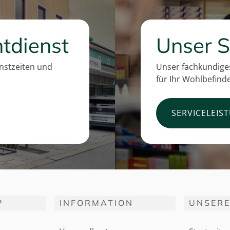
tdienst
Unser S
enstzeiten und
Unser fachkundiges
für Ihr Wohlbefind
SERVICELEIS
P
INFORMATION
UNSERE