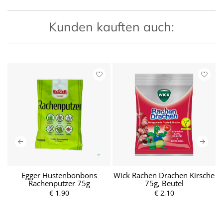
Kunden kauften auch:
l
Egger Hustenbonbons
Wick Rachen Drachen Kirsche
W
Rachenputzer 75g
75g, Beutel
€ 1,90
P
€ 2,10
P
r
r
e
e
i
i
s
s