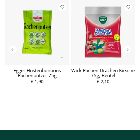
l
Egger Hustenbonbons
Wick Rachen Drachen Kirsche
W
Rachenputzer 75g
75g, Beutel
€ 1,90
P
€ 2,10
P
r
r
e
e
i
i
s
s