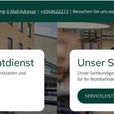
ung:
E-Mail-Adresse
|
+4364622213
| Besuchen Sie uns auf
tdienst
Unser S
enstzeiten und
Unser fachkundiges
für Ihr Wohlbefind
SERVICELEIS