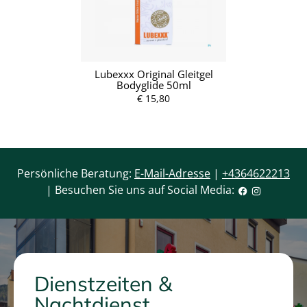
Lubexxx Original Gleitgel
Bodyglide 50ml
€ 15,80
Persönliche Beratung:
E-Mail-Adresse
|
+4364622213
| Besuchen Sie uns auf Social Media:
Dienstzeiten &
Nachtdienst