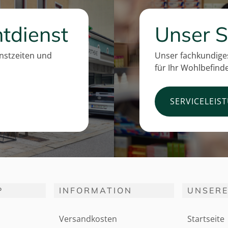
tdienst
Unser S
enstzeiten und
Unser fachkundiges
für Ihr Wohlbefind
SERVICELEIS
P
INFORMATION
UNSERE
Versandkosten
Startseite