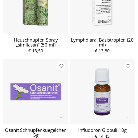
Heuschnupfen Spray
Lymphdiaral Basistropfen (20
„similasan“ (50 ml)
ml)
€ 13,50
€ 13,80
Osanit Schnupfenkuegelchen
Infludoron Globuli 10g
5g
€ 14,45