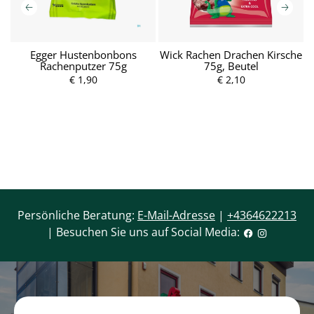
l
Egger Hustenbonbons
Wick Rachen Drachen Kirsche
W
Rachenputzer 75g
75g, Beutel
€ 1,90
P
€ 2,10
P
r
r
e
e
i
i
s
s
Persönliche Beratung:
E-Mail-Adresse
|
+4364622213
| Besuchen Sie uns auf Social Media: