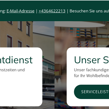
ung:
E-Mail-Adresse
|
+4364622213
| Besuchen Sie uns auf
tdienst
Unser S
enstzeiten und
Unser fachkundiges
für Ihr Wohlbefind
SERVICELEIS