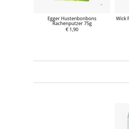
aft 100ml
Egger Hustenbonbons
Wick 
Rachenputzer 75g
P
r
€ 1,90
e
i
s