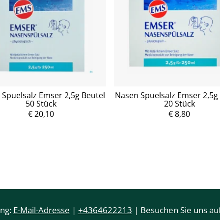
Spuelsalz Emser 2,5g Beutel
Nasen Spuelsalz Emser 2,5g
50 Stück
20 Stück
€ 20,10
€ 8,80
ung:
E-Mail-Adresse
|
+4364622213
| Besuchen Sie uns auf