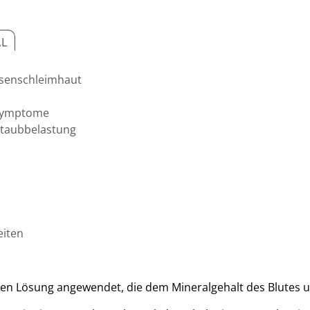
AL
asenschleimhaut
 Symptome
Staubbelastung
eiten
nen Lösung angewendet, die dem Mineralgehalt des Blutes un