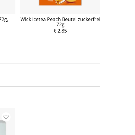
72g,
Wick Icetea Peach Beutel zuckerfrei
Wick Zitrone
72g
P
r
€ 2,85
e
i
s