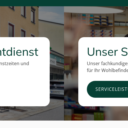
tdienst
Unser S
enstzeiten und
Unser fachkundiges
für Ihr Wohlbefind
SERVICELEIS