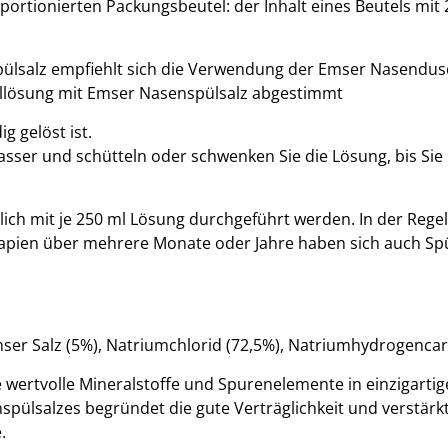
ortionierten Packungsbeutel: der Inhalt eines Beutels mit 2
ülsalz empfiehlt sich die Verwendung der Emser Nasendusch
üllösung mit Emser Nasenspülsalz abgestimmt
g gelöst ist.
sser und schütteln oder schwenken Sie die Lösung, bis Sie
ich mit je 250 ml Lösung durchgeführt werden. In der Regel
erapien über mehrere Monate oder Jahre haben sich auch Spü
er Salz (5%), Natriumchlorid (72,5%), Natriumhydrogencarb
he wertvolle Mineralstoffe und Spurenelemente in einzigart
lsalzes begründet die gute Verträglichkeit und verstärk
.