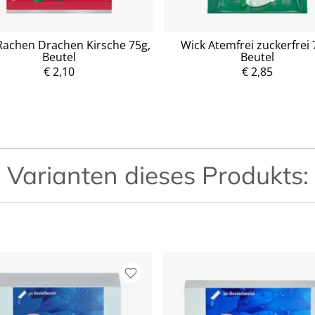
Rachen Drachen Kirsche 75g,
Wick Atemfrei zuckerfrei 
Beutel
Beutel
P
P
r
r
€ 2,10
€ 2,85
e
e
i
i
s
s
Varianten dieses Produkts: