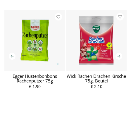
l
Egger Hustenbonbons
Wick Rachen Drachen Kirsche
W
Rachenputzer 75g
75g, Beutel
€ 1,90
P
€ 2,10
P
r
r
e
e
i
i
s
s