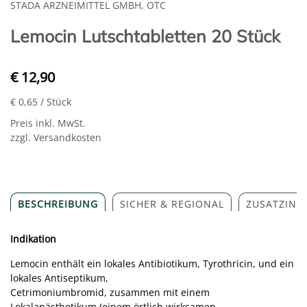
STADA ARZNEIMITTEL GMBH, OTC
Lemocin Lutschtabletten 20 Stück
€ 12,90
€ 0,65
/ Stück
Preis inkl. MwSt.
zzgl. Versandkosten
BESCHREIBUNG
SICHER & REGIONAL
ZUSATZINF
Indikation
Lemocin enthält ein lokales Antibiotikum, Tyrothricin, und ein
lokales Antiseptikum,
Cetrimoniumbromid, zusammen mit einem
Lokalanästhetikum (einem örtlich wirksamen