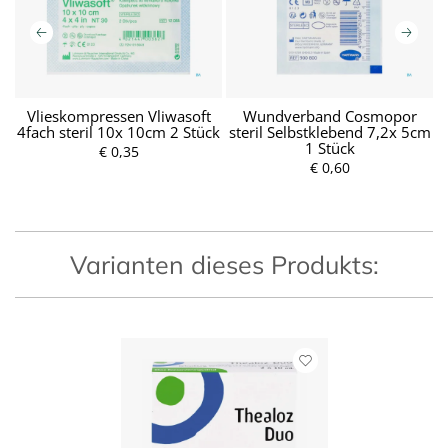
Vlieskompressen Vliwasoft
Wundverband Cosmopor
4fach steril 10x 10cm 2 Stück
steril Selbstklebend 7,2x 5cm
F
1 Stück
€ 0,35
P
r
€ 0,60
P
e
r
i
e
s
i
s
Varianten dieses Produkts: