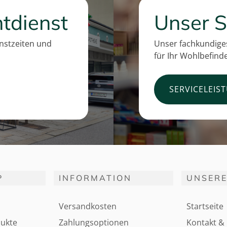
tdienst
Unser S
enstzeiten und
Unser fachkundiges
für Ihr Wohlbefind
SERVICELEIS
P
INFORMATION
UNSERE
Versandkosten
Startseite
ukte
Zahlungsoptionen
Kontakt & 