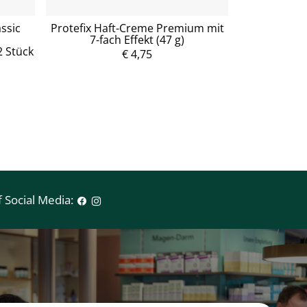
ssic
Protefix Haft-Creme Premium mit
Ohrensch
7-fach Effekt (47 g)
Protectio
 Stück
€ 4,75
 Social Media: