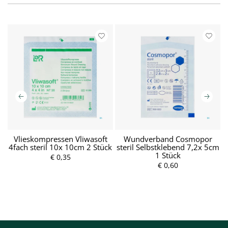
m
Vlieskompressen Vliwasoft
Wundverband Cosmopor
4fach steril 10x 10cm 2 Stück
steril Selbstklebend 7,2x 5cm
F
P
1 Stück
r
€ 0,35
P
e
r
€ 0,60
i
e
s
i
s