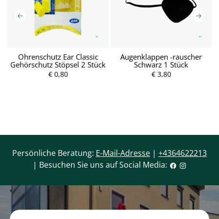
g
Ohrenschutz Ear Classic
Augenklappen -rauscher
O
k
Gehörschutz Stöpsel 2 Stück
Schwarz 1 Stück
€ 0,80
€ 3,80
Persönliche Beratung:
E-Mail-Adresse
|
+4364622213
| Besuchen Sie uns auf Social Media: