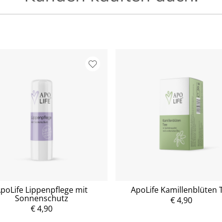
poLife Lippenpflege mit
ApoLife Kamillenblüten 
Sonnenschutz
P
€ 4,90
r
€ 4,90
P
e
r