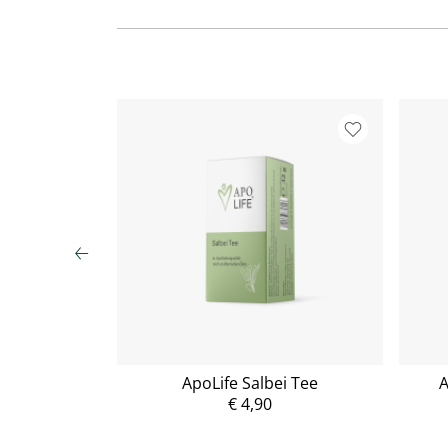
ernanis plus
ApoLife Salbei Tee
A
€ 4,90
P
r
e