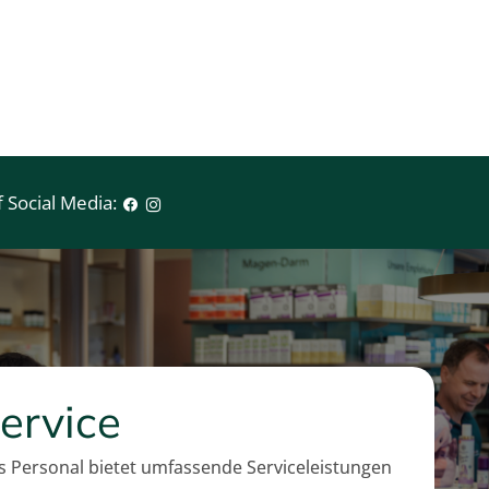
e
i
s
 Social Media:
ervice
 Personal bietet umfassende Serviceleistungen