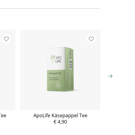
Tee
ApoLife Käsepappel Tee
ApoL
€ 4,90
P
r