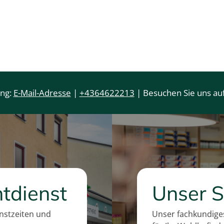
i
e
s
i
s
ung:
E-Mail-Adresse
|
+4364622213
| Besuchen Sie uns auf
tdienst
Unser S
enstzeiten und
Unser fachkundiges