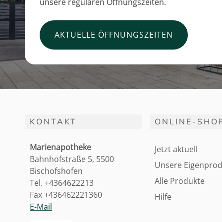
unsere regulären Öffnungszeiten.
AKTUELLE ÖFFNUNGSZEITEN
KONTAKT
ONLINE-SHO
Marienapotheke
Jetzt aktuell
Bahnhofstraße 5, 5500
Unsere Eigenprod
Bischofshofen
Alle Produkte
Tel. +4364622213
Fax +436462221360
Hilfe
E-Mail