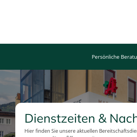
i
s
Persönliche Berat
Dienstzeiten & Nach
Hier finden Sie unsere aktuellen Bereitschaftsdi