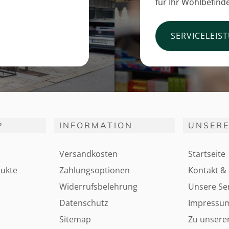
für Ihr Wohlbefind
SERVICELEIS
P
INFORMATION
UNSERE
Versandkosten
Startseite
ukte
Zahlungsoptionen
Kontakt & 
Widerrufsbelehrung
Unsere Ser
Datenschutz
Impressu
Sitemap
Zu unsere