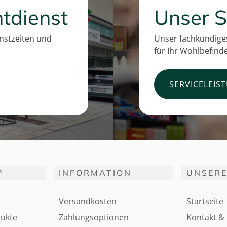
tdienst
Unser S
enstzeiten und
Unser fachkundiges
für Ihr Wohlbefind
SERVICELEIS
P
INFORMATION
UNSERE
Versandkosten
Startseite
ukte
Zahlungsoptionen
Kontakt & 