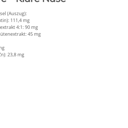
el (Auszug):
tin): 111,4 mg
xtrakt 4:1: 90 mg
ütenextrakt: 45 mg
 mg
Zn): 23,8 mg