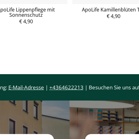
poLife Lippenpflege mit
ApoLife Kamillenblüten 
Sonnenschutz
€ 4,90
€ 4,90
P
P
r
r
e
e
i
i
s
s
ung:
E-Mail-Adresse
|
+4364622213
| Besuchen Sie uns auf