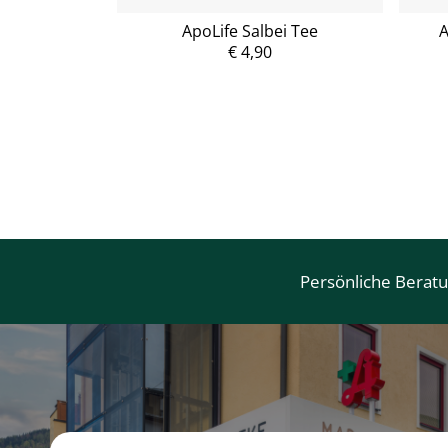
ernanis plus
ApoLife Salbei Tee
A
€ 4,90
P
r
e
i
s
Persönliche Berat