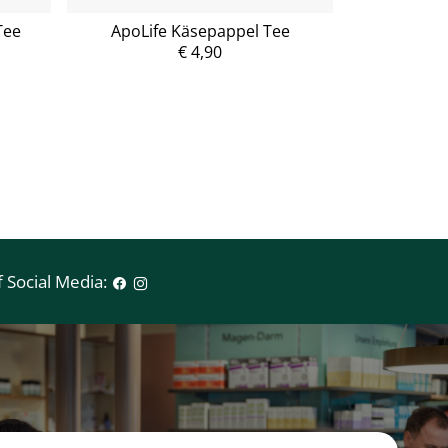
Tee
ApoLife Käsepappel Tee
ApoL
€ 4,90
P
r
e
i
s
 Social Media: