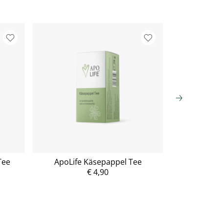
Tee
ApoLife Käsepappel Tee
ApoL
€ 4,90
P
r
e
i
s