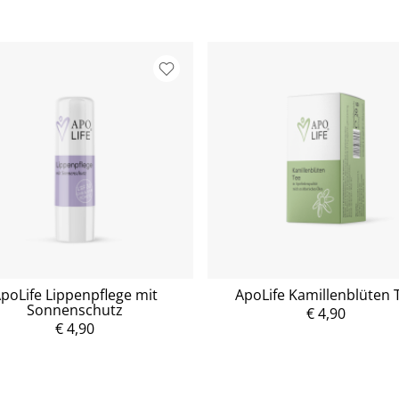
poLife Lippenpflege mit
ApoLife Kamillenblüten 
Sonnenschutz
P
€ 4,90
r
€ 4,90
P
e
r
i
e
s
i
s