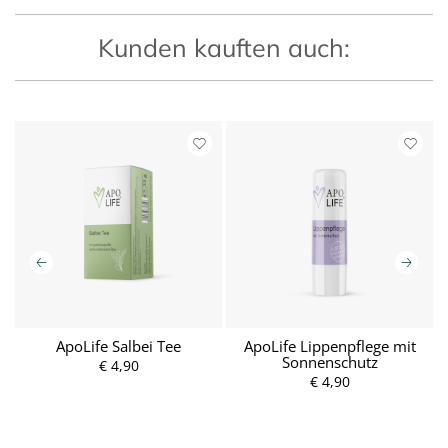
Kunden kauften auch:
ApoLife Salbei Tee
ApoLife Lippenpflege mit
Sonnenschutz
€ 4,90
P
r
€ 4,90
P
e
r
i
e
s
i
s