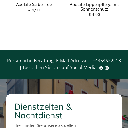
ApoLife Salbei Tee
ApoLife Lippenpflege mit
Sonnenschutz
€ 4,90
P
P
r
r
€ 4,90
e
e
i
i
s
s
Persönliche Beratung:
E-Mail-Adresse
|
+4364622213
| Besuchen Sie uns auf Social Media:
Dienstzeiten &
Nachtdienst
Hier finden Sie unsere aktuellen