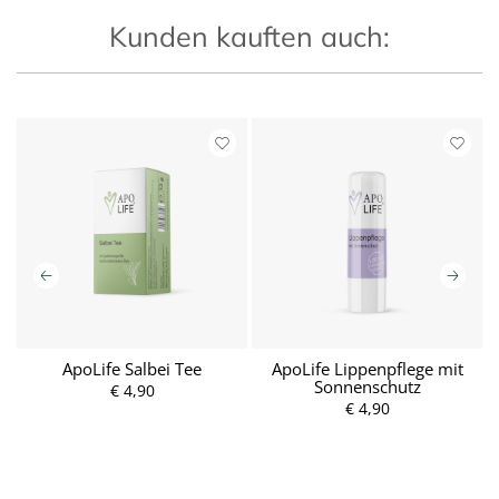
Kunden kauften auch:
ApoLife Salbei Tee
ApoLife Lippenpflege mit
Sonnenschutz
€ 4,90
P
P
r
r
€ 4,90
e
e
i
i
s
s