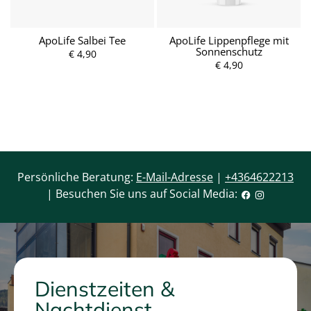
ApoLife Salbei Tee
ApoLife Lippenpflege mit
Sonnenschutz
€ 4,90
P
P
r
r
€ 4,90
e
e
i
i
s
s
Persönliche Beratung:
E-Mail-Adresse
|
+4364622213
| Besuchen Sie uns auf Social Media:
Dienstzeiten &
Nachtdienst