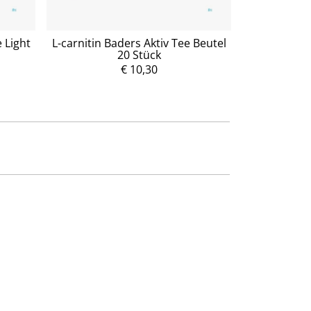
 Light
L-carnitin Baders Aktiv Tee Beutel
Dr. Böhm Ma
20 Stück
€ 10,30
P
r
e
i
s