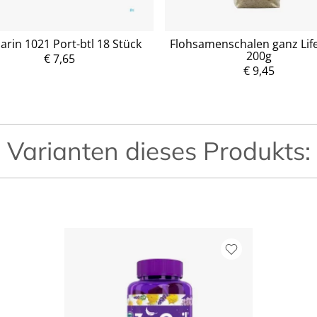
rin 1021 Port-btl 18 Stück
Flohsamenschalen ganz Life
200g
€ 7,65
P
€ 9,45
P
r
r
e
e
i
i
s
s
Varianten dieses Produkts: