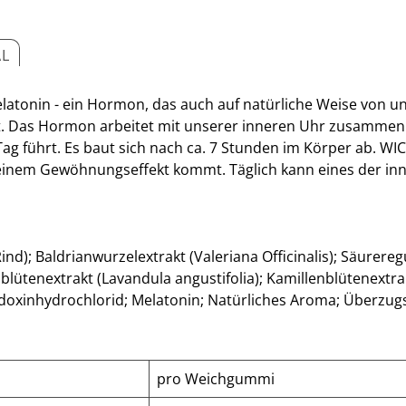
AL
atonin - ein Hormon, das auch auf natürliche Weise von un
. Das Hormon arbeitet mit unserer inneren Uhr zusammen un
g führt. Es baut sich nach ca. 7 Stunden im Körper ab. WI
einem Gewöhnungseffekt kommt. Täglich kann eines der 
ind); Baldrianwurzelextrakt (Valeriana Officinalis); Säurere
ütenextrakt (Lavandula angustifolia); Kamillenblütenextrak
ridoxinhydrochlorid; Melatonin; Natürliches Aroma; Überzu
pro Weichgummi