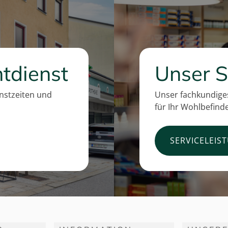
tdienst
Unser S
enstzeiten und
Unser fachkundiges
für Ihr Wohlbefind
SERVICELEIS