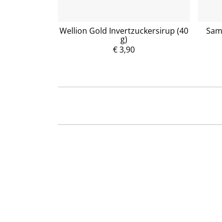
 Twardy 100
Wellion Gold Invertzuckersirup (40
Sama
g)
€ 3,90
P
r
e
i
s