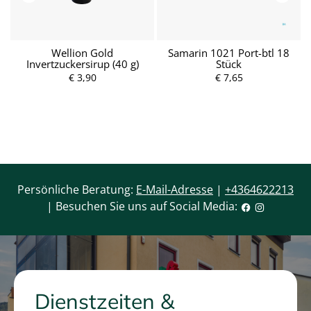
y
Wellion Gold
Samarin 1021 Port-btl 18
Invertzuckersirup (40 g)
Stück
€ 3,90
P
€ 7,65
r
P
e
r
i
e
s
i
s
Persönliche Beratung:
E-Mail-Adresse
|
+4364622213
| Besuchen Sie uns auf Social Media:
Dienstzeiten &