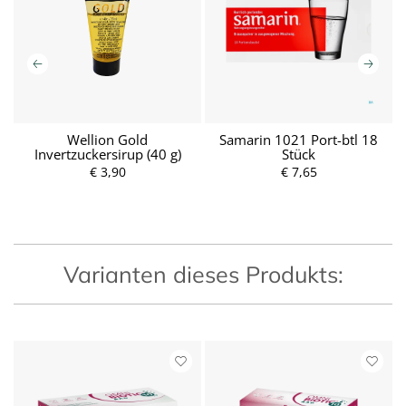
Wellion Gold
Samarin 1021 Port-btl 18
Invertzuckersirup (40 g)
Stück
€ 3,90
P
€ 7,65
P
r
r
e
e
i
i
s
s
Varianten dieses Produkts: