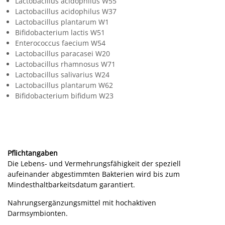
Lactobacillus acidophilus
W55
Lactobacillus acidophilus
W37
Lactobacillus plantarum
W1
Bifidobacterium lactis
W51
Enterococcus faecium
W54
Lactobacillus paracasei
W20
Lactobacillus rhamnosus
W71
Lactobacillus salivarius
W24
Lactobacillus plantarum
W62
Bifidobacterium bifidum
W23
Pflichtangaben
Die Lebens- und Vermehrungsfähigkeit der speziell
aufeinander abgestimmten Bakterien wird bis zum
Mindesthaltbarkeitsdatum garantiert.
Nahrungsergänzungsmittel mit hochaktiven
Darmsymbionten.