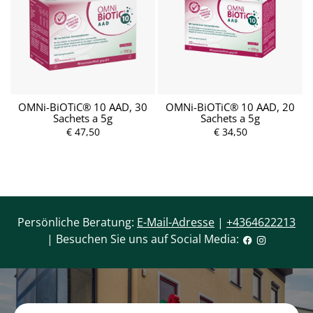
OMNi-BiOTiC® 10 AAD, 30
OMNi-BiOTiC® 10 AAD, 20
Sachets a 5g
Sachets a 5g
€ 47,50
€ 34,50
Persönliche Beratung:
E-Mail-Adresse
|
+4364622213
| Besuchen Sie uns auf Social Media: