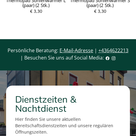
.
Thermopad Sohlenwärmer L
Thermopad Sohlenwärmer S
(paar) (2 Stk.)
(paar) (2 Stk.)
P
r
€ 3,30
P
€ 3,30
e
r
i
e
s
i
s
Persönliche Beratung:
E-Mail-Adresse
|
+4364622213
| Besuchen Sie uns auf Social Media:
Dienstzeiten &
Nachtdienst
Hier finden Sie unsere aktuellen
Bereitschaftsdienstzeiten und unsere regulären
Öffnungszeiten.