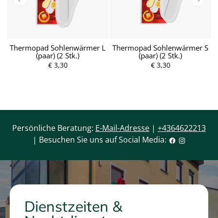
.
Thermopad Sohlenwärmer L
Thermopad Sohlenwärmer S
(paar) (2 Stk.)
(paar) (2 Stk.)
P
r
€ 3,30
P
€ 3,30
e
r
i
e
s
i
s
Persönliche Beratung:
E-Mail-Adresse
|
+4364622213
| Besuchen Sie uns auf Social Media:
Dienstzeiten &