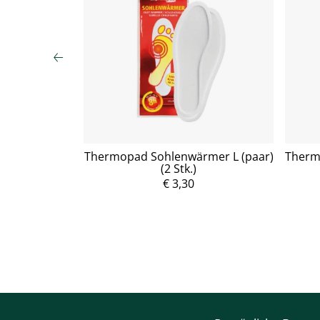
en 6 Stk.
Thermopad Sohlenwärmer L (paar)
Therm
(2 Stk.)
P
r
€ 3,30
e
i
s