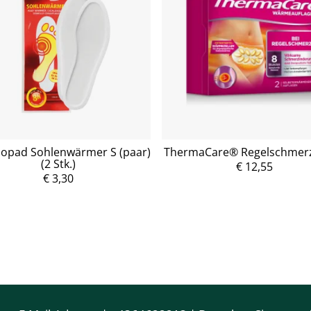
opad Sohlenwärmer S (paar)
ThermaCare® Regelschmerz 
(2 Stk.)
P
€ 12,55
P
r
r
€ 3,30
e
e
i
i
s
s