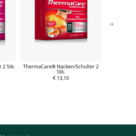
2 Stk.
ThermaCare® Nacken/Schulter 2
Ensbona® Te
Stk.
P
r
€ 13,10
e
i
s