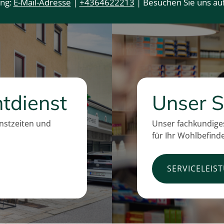
ung:
E-Mail-Adresse
|
+4364622213
| Besuchen Sie uns auf
tdienst
Unser S
enstzeiten und
Unser fachkundiges
für Ihr Wohlbefind
SERVICELEIS