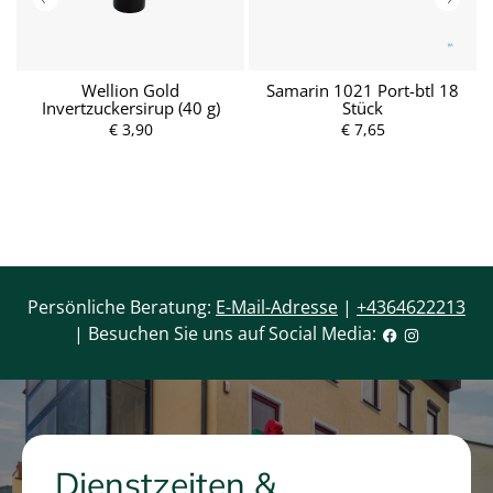
Wellion Gold
Samarin 1021 Port-btl 18
Invertzuckersirup (40 g)
Stück
€ 3,90
P
€ 7,65
P
r
r
e
e
i
i
s
s
Persönliche Beratung:
E-Mail-Adresse
|
+4364622213
| Besuchen Sie uns auf Social Media:
Dienstzeiten &