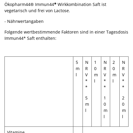
Ökopharm44® Immun44
*
Wirkkombination Saft ist
vegetarisch und frei von Lactose.
- Nährwertangaben
Folgende wertbestimmende Faktoren sind in einer Tagesdosis
Immun44* Saft enthalten:
5
N
1
N
2
N
m
R
0
R
0
R
l
V
m
V
m
V
*
l
*
l
*
*
*
*
5
1
2
m
0
0
l
m
m
l
l
Vitamine