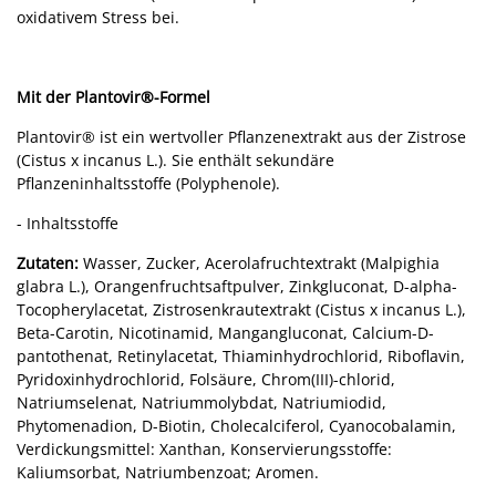
oxidativem Stress bei.
Mit der Plantovir®-Formel
Plantovir® ist ein wertvoller Pflanzenextrakt aus der Zistrose
(Cistus x incanus L.). Sie enthält sekundäre
Pflanzeninhaltsstoffe (Polyphenole).
- Inhaltsstoffe
Zutaten:
Wasser, Zucker, Acerolafruchtextrakt (Malpighia
glabra L.), Orangenfruchtsaftpulver, Zinkgluconat, D-alpha-
Tocopherylacetat, Zistrosenkrautextrakt (Cistus x incanus L.),
Beta-Carotin, Nicotinamid, Mangangluconat, Calcium-D-
pantothenat, Retinylacetat, Thiaminhydrochlorid, Riboflavin,
Pyridoxinhydrochlorid, Folsäure, Chrom(III)-chlorid,
Natriumselenat, Natriummolybdat, Natriumiodid,
Phytomenadion, D-Biotin, Cholecalciferol, Cyanocobalamin,
Verdickungsmittel: Xanthan, Konservierungsstoffe:
Kaliumsorbat, Natriumbenzoat; Aromen.