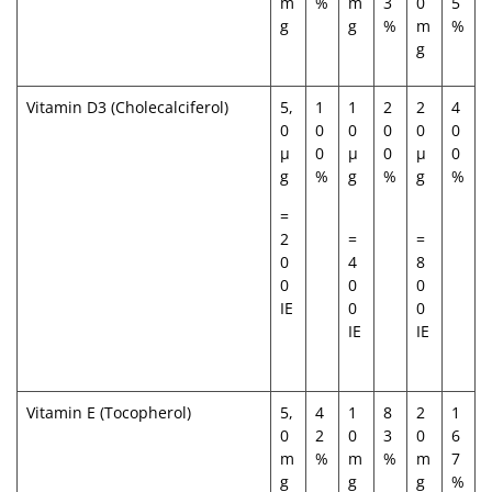
m
%
m
3
0
5
g
g
%
m
%
g
Vitamin D3 (Cholecalciferol)
5,
1
1
2
2
4
0
0
0
0
0
0
μ
0
μ
0
μ
0
g
%
g
%
g
%
=
2
=
=
0
4
8
0
0
0
IE
0
0
IE
IE
Vitamin E (Tocopherol)
5,
4
1
8
2
1
0
2
0
3
0
6
m
%
m
%
m
7
g
g
g
%