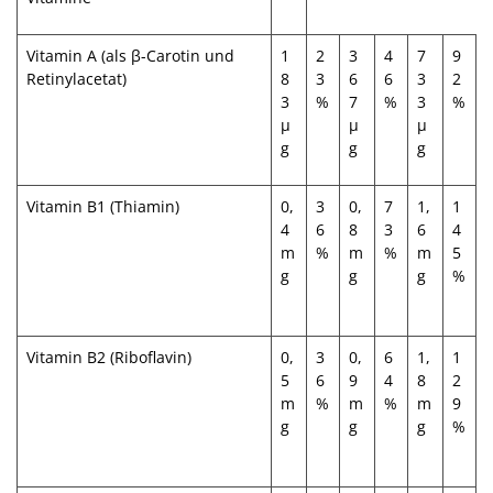
Vitamin A (als β-Carotin und
1
2
3
4
7
9
Retinylacetat)
8
3
6
6
3
2
3
%
7
%
3
%
μ
µ
µ
g
g
g
Vitamin B1 (Thiamin)
0,
3
0,
7
1,
1
4
6
8
3
6
4
m
%
m
%
m
5
g
g
g
%
Vitamin B2 (Riboflavin)
0,
3
0,
6
1,
1
5
6
9
4
8
2
m
%
m
%
m
9
g
g
g
%