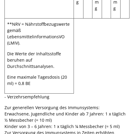
g
m
m
g
g
**NRV = Nährstoffbezugswerte
gemäß
LebensmittelinformationsVO
(LMIV).
Die Werte der Inhaltsstoffe
beruhen auf
Durchschnittsanalysen.
Eine maximale Tagesdosis (20
ml) = 0,8 BE
- Verzehrsempfehlung
Zur generellen Versorgung des Immunsystems:
Erwachsene, Jugendliche und Kinder ab 7 Jahren: 1 x täglich
½ Messbecher (= 10 ml)
Kinder von 3 – 6 Jahren: 1 x täglich ¼ Messbecher (= 5 ml)
Zur Versorgung des Immunsystems in Zeiten erhöhten