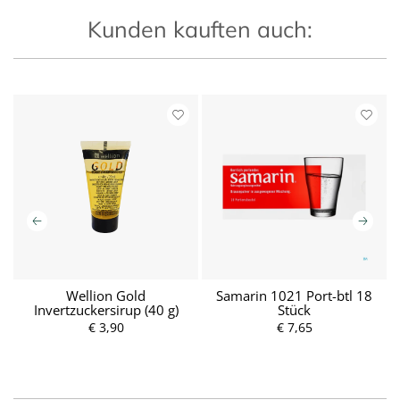
Kunden kauften auch:
y
Wellion Gold
Samarin 1021 Port-btl 18
Invertzuckersirup (40 g)
Stück
€ 3,90
P
€ 7,65
P
r
r
e
e
i
i
s
s