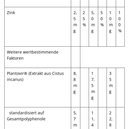
Zink
2,
2
5,
5
1
1
5
5
0
0
0
0
m
%
m
%
m
0
g
g
g
%
Weitere wertbestimmende
Faktoren
Plantovir® (Extrakt aus Cistus
8,
1
3
incanus)
8
7,
5
m
5
m
g
m
g
g
standardisiert auf
5,
1
2
Gesamtpolyphenole
7
1,
2,
m
4
8