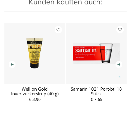
Kunden kauften auch:
Wellion Gold
Samarin 1021 Port-btl 18
Invertzuckersirup (40 g)
Stück
€ 3,90
P
€ 7,65
P
r
r
e
e
i
i
s
s