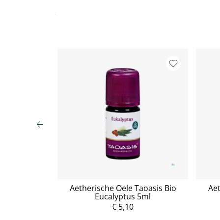
akt Bio 5ml
Aetherische Oele Taoasis Bio
Aet
Eucalyptus 5ml
€ 5,10
P
r