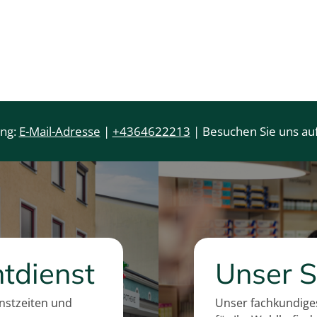
e
r
i
e
s
i
s
ung:
E-Mail-Adresse
|
+4364622213
| Besuchen Sie uns auf
tdienst
Unser S
enstzeiten und
Unser fachkundiges