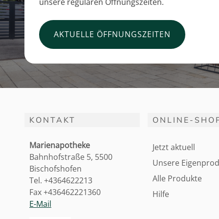
unsere regulären Öffnungszeiten.
AKTUELLE ÖFFNUNGSZEITEN
KONTAKT
ONLINE-SHO
Marienapotheke
Jetzt aktuell
Bahnhofstraße 5, 5500
Unsere Eigenprod
Bischofshofen
Alle Produkte
Tel. +4364622213
Fax +436462221360
Hilfe
E-Mail