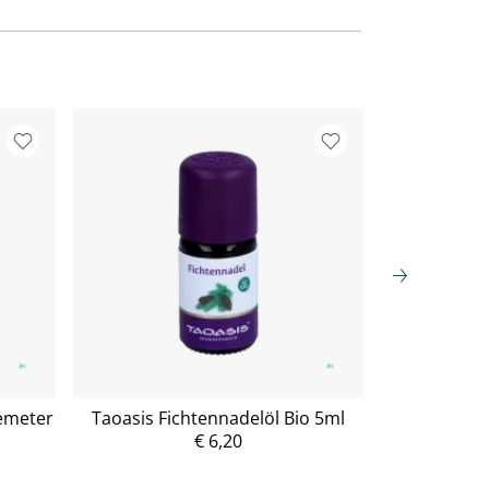
emeter
Taoasis Fichtennadelöl Bio 5ml
Aetheri
Bio/deme
€ 6,20
P