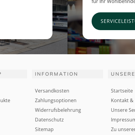
für Ihr Wohlbefind
SERVICELEIS
P
INFORMATION
UNSERE
Versandkosten
Startseite
ukte
Zahlungsoptionen
Kontakt & 
Widerrufsbelehrung
Unsere Ser
Datenschutz
Impressu
Sitemap
Zu unsere