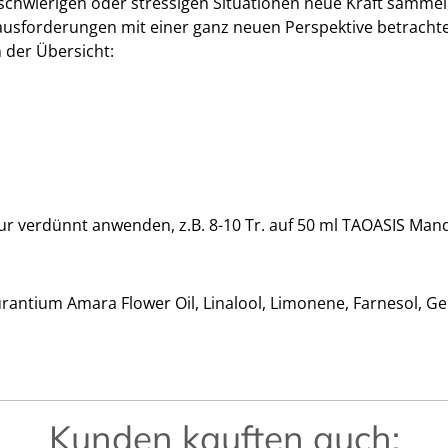
 schwierigen oder stressigen Situationen neue Kraft sammel
ausforderungen mit einer ganz neuen Perspektive betracht
 der Übersicht:
r verdünnt anwenden, z.B. 8-10 Tr. auf 50 ml TAOASIS Ma
antium Amara Flower Oil, Linalool, Limonene, Farnesol, Gera
Kunden kauften auch: