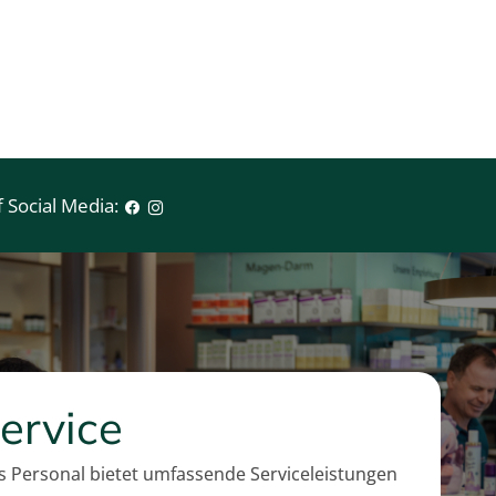
r
e
i
s
 Social Media:
ervice
 Personal bietet umfassende Serviceleistungen