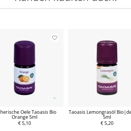
herische Oele Taoasis Bio
Taoasis Lemongrasöl Bio|d
Orange 5ml
5ml
€ 5,10
P
€ 5,20
r
P