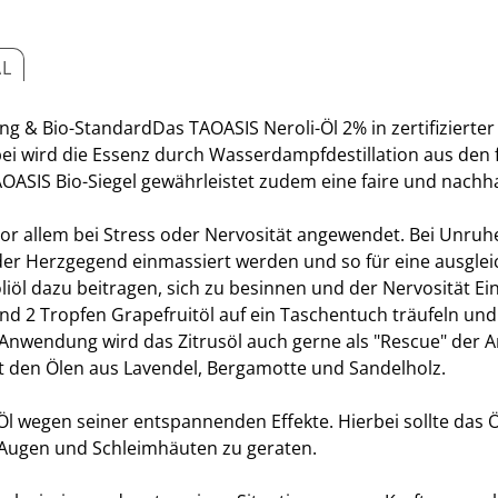
AL
ng & Bio-StandardDas TAOASIS Neroli-Öl 2% in zertifizierte
ei wird die Essenz durch Wasserdampfdestillation aus den fr
OASIS Bio-Siegel gewährleistet zudem eine faire und nachha
vor allem bei Stress oder Nervosität angewendet. Bei Unruh
in der Herzgegend einmassiert werden und so für eine ausgl
öl dazu beitragen, sich zu besinnen und der Nervosität Ein
nd 2 Tropfen Grapefruitöl auf ein Taschentuch träufeln und
 Anwendung wird das Zitrusöl auch gerne als "Rescue" der 
t den Ölen aus Lavendel, Bergamotte und Sandelholz.
i-Öl wegen seiner entspannenden Effekte. Hierbei sollte das
Augen und Schleimhäuten zu geraten.