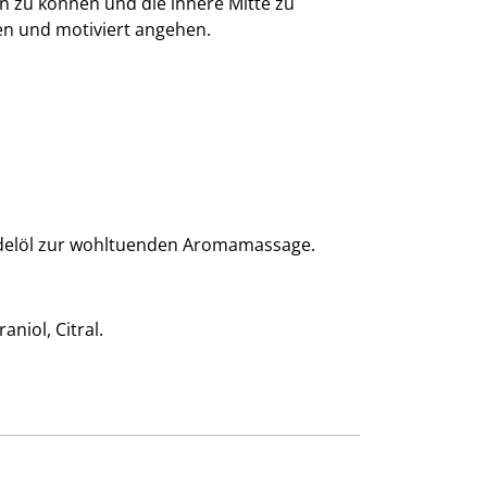
n zu können und die innere Mitte zu
en und motiviert angehen.
ndelöl zur wohltuenden Aromamassage.
niol, Citral.