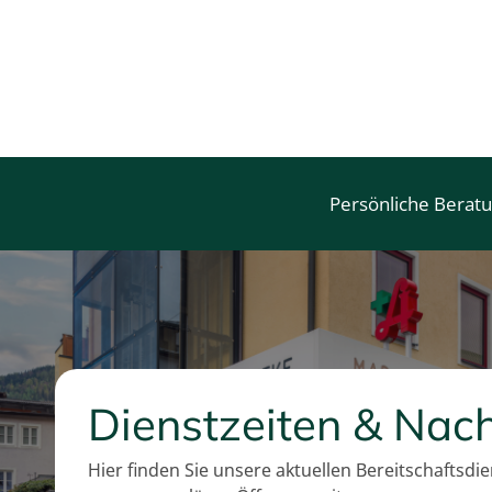
e
i
s
Persönliche Berat
Dienstzeiten & Nach
Hier finden Sie unsere aktuellen Bereitschaftsdi