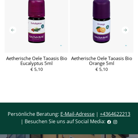
ml
Aetherische Oele Taoasis Bio
Aetherische Oele Taoasis Bio
Eucalyptus 5ml
Orange 5ml
€ 5,10
€ 5,10
P
r
P
e
r
i
e
s
i
s
Persönliche Beratung:
E-Mail-Adresse
|
+4364622213
| Besuchen Sie uns auf Social Media: