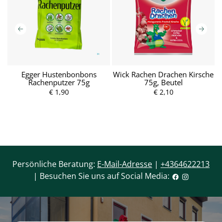
Egger Hustenbonbons
Wick Rachen Drachen Kirsche
n-
Rachenputzer 75g
75g, Beutel
€ 1,90
P
€ 2,10
P
r
r
e
e
i
i
s
s
Persönliche Beratung:
E-Mail-Adresse
|
+4364622213
| Besuchen Sie uns auf Social Media: