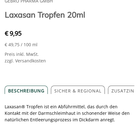
GEBRO PHARMA GMBH
Laxasan Tropfen 20ml
€ 9,95
€ 49,75
/ 100 ml
Preis inkl. MwSt.
zzgl. Versandkosten
BESCHREIBUNG
SICHER & REGIONAL
ZUSATZINF
Laxasan® Tropfen ist ein Abführmittel, das durch den
Kontakt mit der Darmschleimhaut in schonender Weise den
natürlichen Entleerungsprozess im Dickdarm anregt.