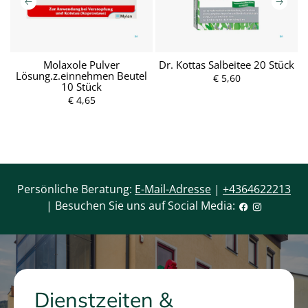
20
Molaxole Pulver
Dr. Kottas Salbeitee 20 Stück
D
Lösung.z.einnehmen Beutel
€ 5,60
P
10 Stück
r
P
e
r
€ 4,65
i
e
s
i
s
Persönliche Beratung:
E-Mail-Adresse
|
+4364622213
| Besuchen Sie uns auf Social Media:
Dienstzeiten &