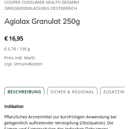
COOPER CONSUMER HEALTH DEGMBH
ZWEIGNIEDERLASSUNG OESTERREICH
Agiolax Granulat 250g
€ 16,95
€ 6,78
/ 100 g
Preis inkl. MwSt.
zzgl. Versandkosten
BESCHREIBUNG
SICHER & REGIONAL
ZUSATZINF
Indikation
Pflanzliches Arzneimittel zur kurzfristigen Anwendung bei
gelegentlich auftretender Verstopfung (Obstipation). Die
Samen und Samenschalen des Indischen Flohsamens