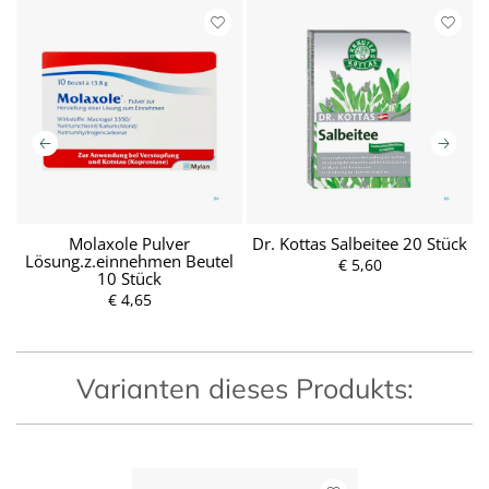
Molaxole Pulver
Dr. Kottas Salbeitee 20 Stück
D
Lösung.z.einnehmen Beutel
€ 5,60
P
10 Stück
r
P
e
r
€ 4,65
i
e
s
i
s
Varianten dieses Produkts: