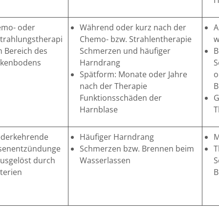
H
mo- oder
Während oder kurz nach der
A
trahlungstherapi
Chemo- bzw. Strahlentherapie
w
m Bereich des
Schmerzen und häufiger
B
ckenbodens
Harndrang
S
Spätform: Monate oder Jahre
o
nach der Therapie
B
Funktionsschäden der
G
Harnblase
T
derkehrende
Häufiger Harndrang
M
senentzündunge
Schmerzen bzw. Brennen beim
T
ausgelöst durch
Wasserlassen
S
terien
B