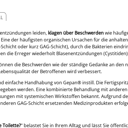
AL
enentzündungen leiden,
klagen über Beschwerden
wie häufig
ine der häufigsten organischen Ursachen für die anhalte
chicht oder kurz GAG-Schicht), durch die Bakterien eindri
en die Erreger wiederholt Blasenentzündungen (Cystitiden)
önnen die Beschwerden wie der ständige Gedanke an den n
 Lebensqualität der Betroffenen wird verbessert.
und einfache Handhabung von Gepan
®
instill. Die Fertigsp
e gegeben werden. Eine kombinierte Behandlung mit andere
irkungen mit systemischen Wirkstoffen bekannt. Aufgrund d
 anderen GAG-Schicht ersetzenden Medizinprodukten erfolg
 Toilette?
" belastet Sie in Ihrem Alltag und lässt Sie öffent