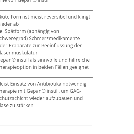
ilfe von Gepan
®
instill
kute Form ist meist reversibel und klingt
ieder ab
ei Spätform (abhängig von
chweregrad) Schmerzmedikamente
der Präparate zur Beeinflussung der
lasenmuskulatur
epan
®
instill als sinnvolle und hilfreiche
herapieoption in beiden Fällen geeignet
eist Einsatz von Antibiotika notwendig
herapie mit Gepan
®
instill, um GAG-
chutzschicht wieder aufzubauen und
lase zu stärken