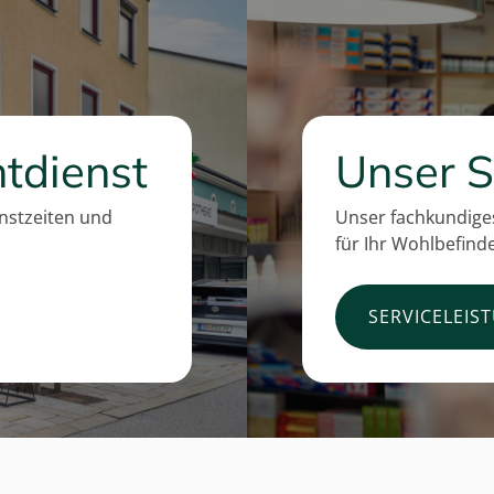
tdienst
Unser S
enstzeiten und
Unser fachkundiges
für Ihr Wohlbefind
SERVICELEIS