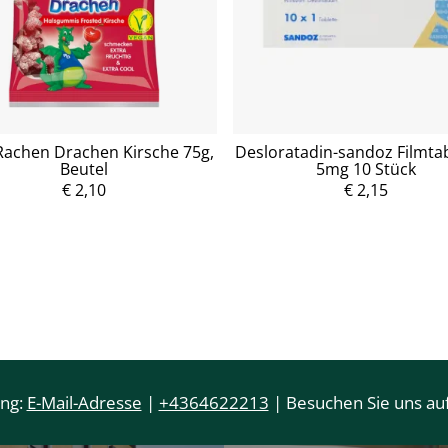
Rachen Drachen Kirsche 75g,
Desloratadin-sandoz Filmta
Beutel
5mg 10 Stück
P
r
€ 2,10
€ 2,15
e
P
i
r
s
e
i
s
ung:
E-Mail-Adresse
|
+4364622213
| Besuchen Sie uns auf