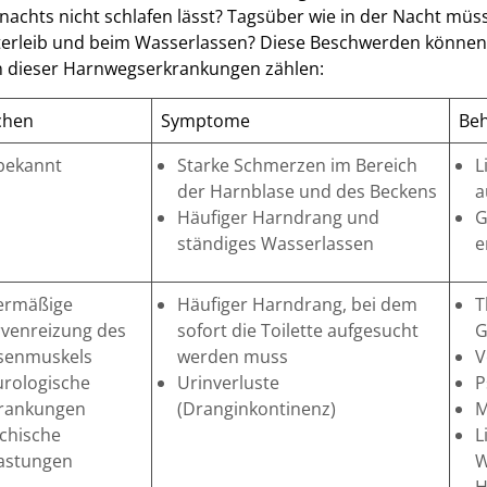
nachts nicht schlafen lässt? Tagsüber wie in der Nacht müsse
erleib und beim Wasserlassen? Diese Beschwerden können
rn dieser Harnwegserkrankungen zählen:
chen
Symptome
Be
bekannt
Starke Schmerzen im Bereich
L
der Harnblase und des Beckens
a
Häufiger Harndrang und
G
ständiges Wasserlassen
e
ermäßige
Häufiger Harndrang, bei dem
T
venreizung des
sofort die Toilette aufgesucht
G
senmuskels
werden muss
V
rologische
Urinverluste
P
rankungen
(Dranginkontinenz)
M
chische
L
astungen
W