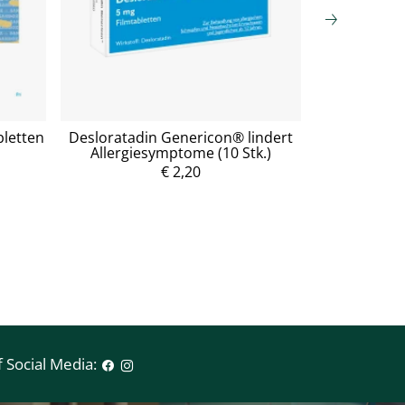
bletten
Desloratadin Genericon® lindert
Paraceta
Allergiesymptome (10 Stk.)
Schmerzen 
€ 2,20
P
r
e
i
s
 Social Media: