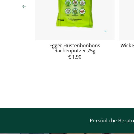
kammerbeutel
Egger Hustenbonbons
Wick 
ee 20 Stück
Rachenputzer 75g
P
r
€ 1,90
e
i
s
Persönliche Berat