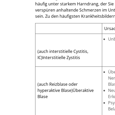
häufig unter starkem Harndrang, der Sie 
verspüren anhaltende Schmerzen im Unt
sein. Zu den häufigsten Krankheitsbilde
Ursa
Un
(auch interstitielle Cystitis,
IC)Interstitielle Zystitis
Üb
Ner
(auch Reizblase oder
Bla
hyperaktive Blase)Überaktive
Neu
Blase
Erk
Psy
Bel