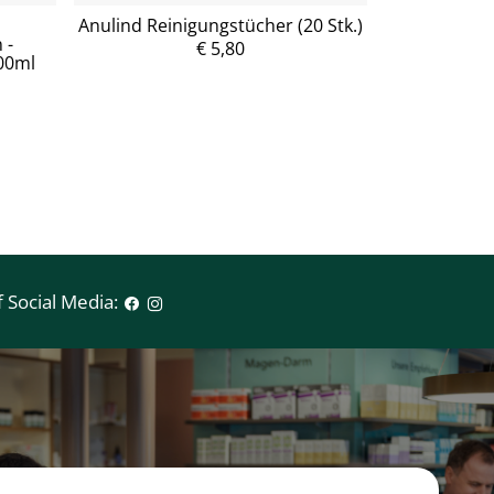
Anulind Reinigungstücher (20 Stk.)
hysan® P
 -
€ 5,80
00ml
P
r
e
i
s
 Social Media: