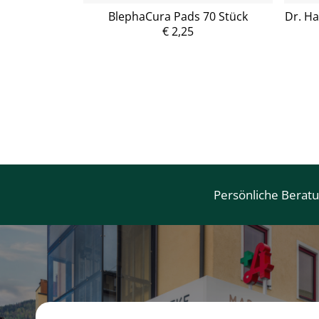
e/Mischhaut
BlephaCura Pads 70 Stück
Dr. H
sgel 200ml
€ 2,25
P
r
e
i
s
Persönliche Berat