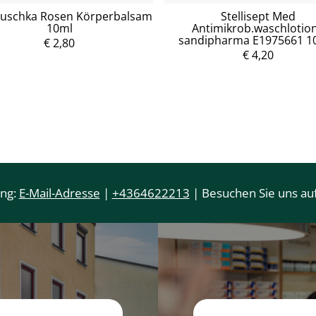
auschka Rosen Körperbalsam
Stellisept Med
10ml
Antimikrob.waschlotion
sandipharma E1975661 1
€ 2,80
P
P
r
r
€ 4,20
e
e
i
i
s
s
ung:
E-Mail-Adresse
|
+4364622213
| Besuchen Sie uns auf