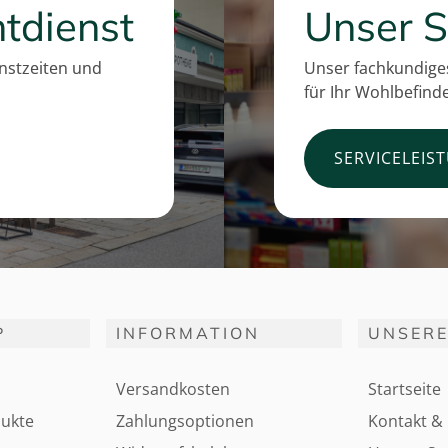
tdienst
Unser S
enstzeiten und
Unser fachkundiges
für Ihr Wohlbefind
SERVICELEIS
P
INFORMATION
UNSERE
Versandkosten
Startseite
ukte
Zahlungsoptionen
Kontakt & 