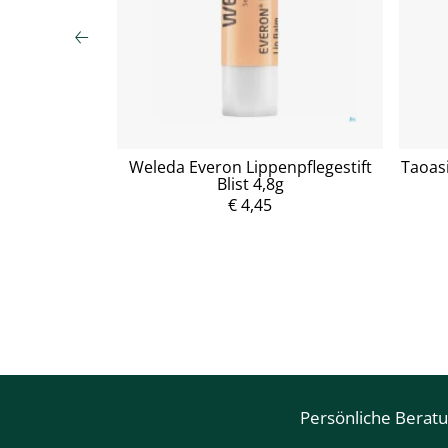
chtsreinigung
Weleda Everon Lippenpflegestift
Taoas
m 150ml
Blist 4,8g
€ 4,45
P
r
e
i
s
Persönliche Berat