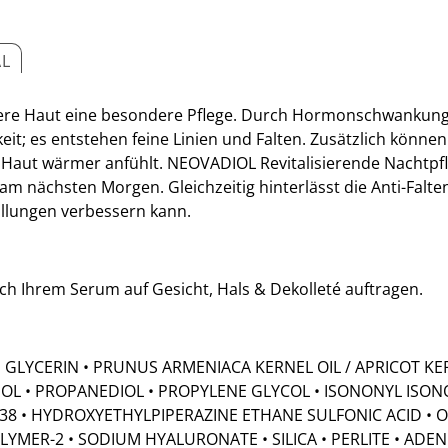
AL
re Haut eine besondere Pflege. Durch Hormonschwankunge
igkeit; es entstehen feine Linien und Falten. Zusätzlich kön
e Haut wärmer anfühlt. NEOVADIOL Revitalisierende Nachtpf
t am nächsten Morgen. Gleichzeitig hinterlässt die Anti-Fa
wallungen verbessern kann.
ch Ihrem Serum auf Gesicht, Hals & Dekolleté auftragen.
 GLYCERIN • PRUNUS ARMENIACA KERNEL OIL / APRICOT KER
 • PROPANEDIOL • PROPYLENE GLYCOL • ISONONYL ISON
 338 • HYDROXYETHYLPIPERAZINE ETHANE SULFONIC ACID •
LYMER-2 • SODIUM HYALURONATE • SILICA • PERLITE • AD