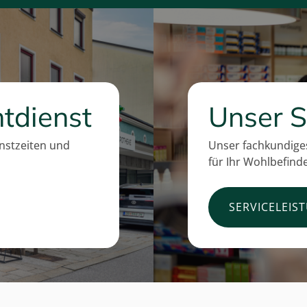
tdienst
Unser S
enstzeiten und
Unser fachkundiges
für Ihr Wohlbefind
SERVICELEIS