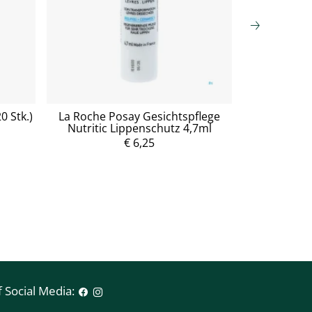
0 Stk.)
La Roche Posay Gesichtspflege
Anifer® Li
Nutritic Lippenschutz 4,7ml
P
r
€ 6,25
e
i
s
 Social Media: