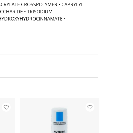
CRYLATE CROSSPOLYMER • CAPRYLYL
SACCHARIDE • TRISODIUM
L HYDROXYHYDROCINNAMATE •