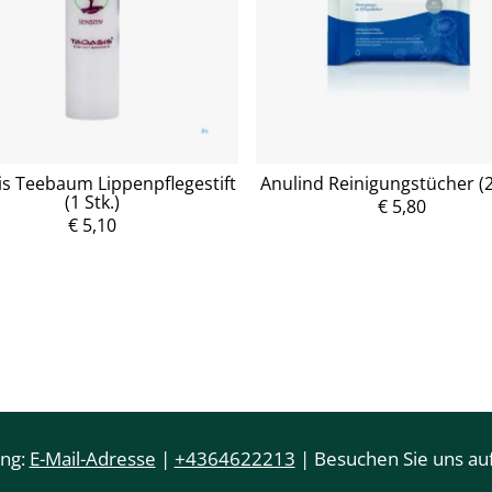
is Teebaum Lippenpflegestift
Anulind Reinigungstücher (2
(1 Stk.)
€ 5,80
P
r
€ 5,10
P
e
r
i
e
s
i
s
ung:
E-Mail-Adresse
|
+4364622213
| Besuchen Sie uns auf