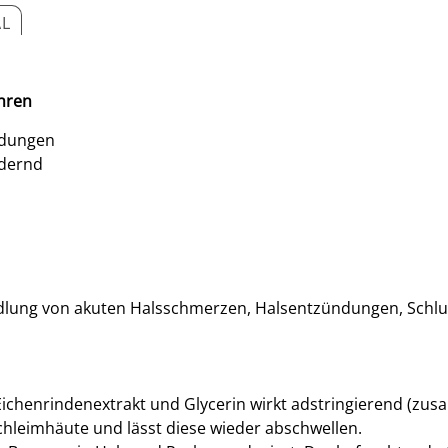
AL
ahren
ndungen
dernd
ndlung von akuten Halsschmerzen, Halsentzündungen, Schl
ichenrindenextrakt und Glycerin wirkt adstringierend (zu
hleimhäute und lässt diese wieder abschwellen.