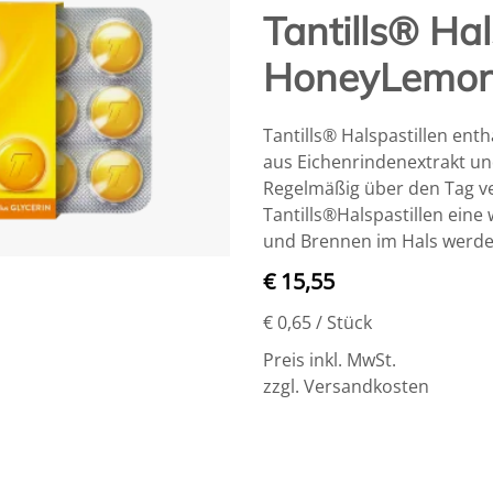
Tantills® Hal
HoneyLemon 
Tantills® Halspastillen en
aus Eichenrindenextrakt un
Regelmäßig über den Tag ver
Tantills®Halspastillen ein
und Brennen im Hals werden
€ 15,55
€ 0,65
/ Stück
Preis inkl. MwSt.
zzgl. Versandkosten