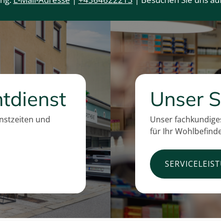
tdienst
Unser S
enstzeiten und
Unser fachkundiges
für Ihr Wohlbefind
SERVICELEIS