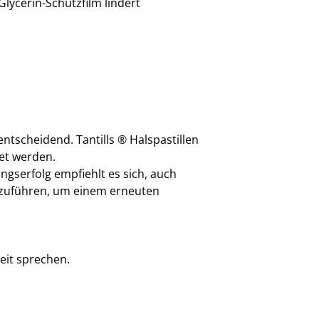
ycerin-Schutzfilm lindert
ntscheidend. Tantills ® Halspastillen
et werden.
gserfolg empfiehlt es sich, auch
rtzuführen, um einem erneuten
eit sprechen.