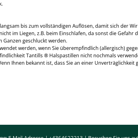
k.
en langsam bis zum vollständigen Auflösen, damit sich der Wi
 nicht im Liegen, z.B. beim Einschlafen, da sonst die Gefahr 
 im Ganzen geschluckt werden.
gewendet werden, wenn Sie überempfindlich (allergisch) gege
ndlichkeit Tantills ® Halspastillen nicht nochmals verwend
enn Ihnen bekannt ist, dass Sie an einer Unverträglichkeit
ung:
E-Mail-Adresse
|
+4364622213
| Besuchen Sie uns auf