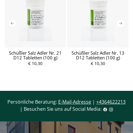
6
Schüßler Salz Adler Nr. 21
Schüßler Salz Adler Nr. 13
D12 Tabletten (100 g)
D12 Tabletten (100 g)
€ 10,30
€ 10,30
Persönliche Beratung:
E-Mail-Adresse
|
+4364622213
| Besuchen Sie uns auf Social Media: