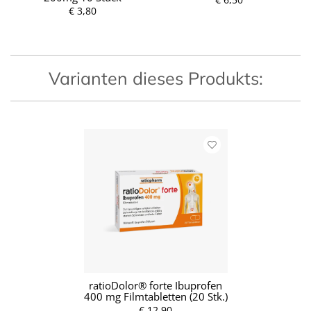
€ 3,80
P
P
r
r
e
e
i
i
s
s
Varianten dieses Produkts:
ratioDolor® forte Ibuprofen
400 mg Filmtabletten (20 Stk.)
€ 12,90