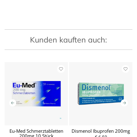
Kunden kauften auch:
x
Eu-Med Schmerztabletten
Dismenol Ibuprofen 200mg
200mg 10 Stück
€ 6,50