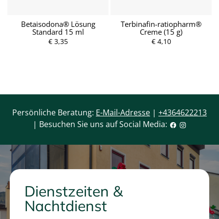
Betaisodona® Lösung
Terbinafin-ratiopharm®
Standard 15 ml
Creme (15 g)
P
r
€ 3,35
€ 4,10
e
P
i
r
s
e
i
s
Persönliche Beratung:
E-Mail-Adresse
|
+4364622213
| Besuchen Sie uns auf Social Media:
Dienstzeiten &
Nachtdienst