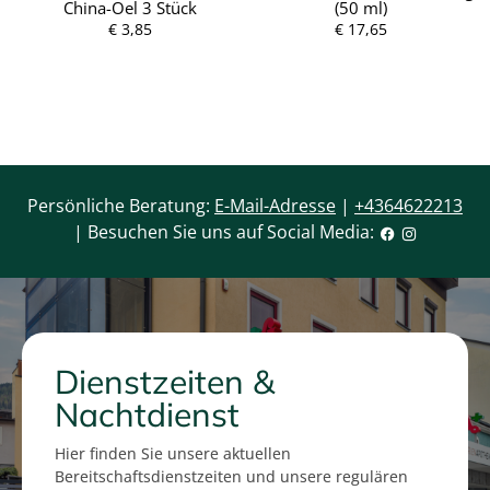
China-Oel 3 Stück
(50 ml)
5
€ 3,85
€ 17,65
Persönliche Beratung:
E-Mail-Adresse
|
+4364622213
| Besuchen Sie uns auf Social Media:
Dienstzeiten &
Nachtdienst
Hier finden Sie unsere aktuellen
Bereitschaftsdienstzeiten und unsere regulären