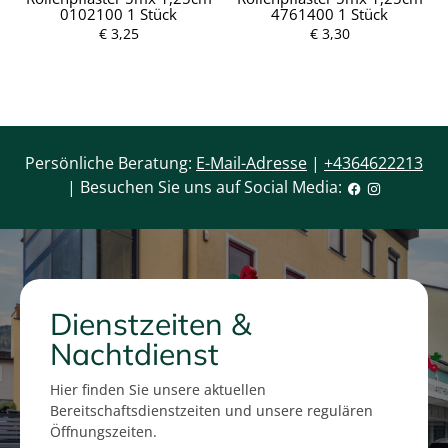
P
0102100 1 Stück
4761400 1 Stück
r
P
e
r
€ 3,25
€ 3,30
i
e
s
i
s
Persönliche Beratung:
E-Mail-Adresse
|
+4364622213
| Besuchen Sie uns auf Social Media:
Dienstzeiten &
Nachtdienst
Hier finden Sie unsere aktuellen
Bereitschaftsdienstzeiten und unsere regulären
Öffnungszeiten.