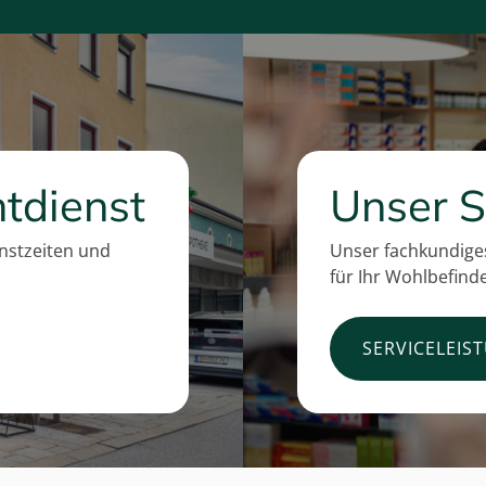
tdienst
Unser S
enstzeiten und
Unser fachkundiges
für Ihr Wohlbefind
SERVICELEIS