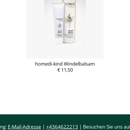
homedi-kind Windelbalsam
€ 11,50
ung:
E-Mail-Adresse
|
+4364622213
| Besuchen Sie uns auf